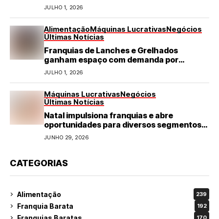
JULHO 1, 2026
Alimentação
Máquinas Lucrativas
Negócios
Últimas Notícias
Franquias de Lanches e Grelhados
ganham espaço com demanda por
refeições rápidas e de qualidade
JULHO 1, 2026
Máquinas Lucrativas
Negócios
Últimas Notícias
Natal impulsiona franquias e abre
oportunidades para diversos segmentos
do varejo
JUNHO 29, 2026
CATEGORIAS
Alimentação
239
Franquia Barata
192
Franquias Baratas
170