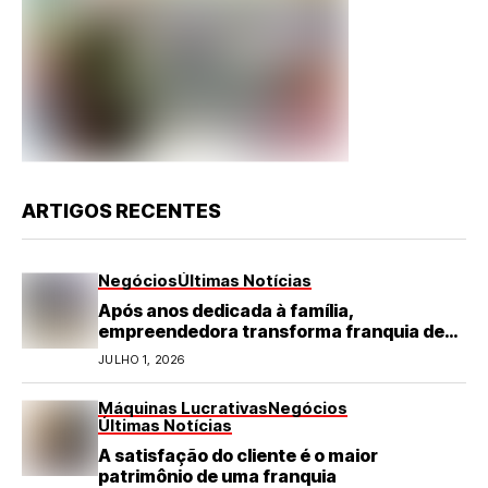
ARTIGOS RECENTES
Negócios
Últimas Notícias
Após anos dedicada à família,
empreendedora transforma franquia de
turismo em negócio de destaque no RN
JULHO 1, 2026
Máquinas Lucrativas
Negócios
Últimas Notícias
A satisfação do cliente é o maior
patrimônio de uma franquia