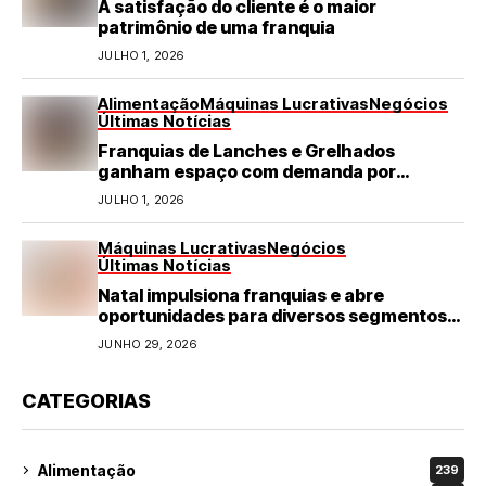
A satisfação do cliente é o maior
patrimônio de uma franquia
JULHO 1, 2026
Alimentação
Máquinas Lucrativas
Negócios
Últimas Notícias
Franquias de Lanches e Grelhados
ganham espaço com demanda por
refeições rápidas e de qualidade
JULHO 1, 2026
Máquinas Lucrativas
Negócios
Últimas Notícias
Natal impulsiona franquias e abre
oportunidades para diversos segmentos
do varejo
JUNHO 29, 2026
CATEGORIAS
Alimentação
239