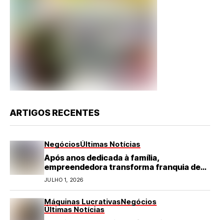
ARTIGOS RECENTES
Negócios
Últimas Notícias
Após anos dedicada à família,
empreendedora transforma franquia de
turismo em negócio de destaque no RN
JULHO 1, 2026
Máquinas Lucrativas
Negócios
Últimas Notícias