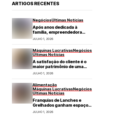
ARTIGOS RECENTES
Negócios
Últimas Notícias
Após anos dedicada à
família, empreendedora
transforma franquia de
JULHO 1, 2026
turismo em negócio de
destaque no RN
Máquinas Lucrativas
Negócios
Últimas Notícias
A satisfação do cliente é o
maior patrimônio de uma
franquia
JULHO 1, 2026
Alimentação
Máquinas Lucrativas
Negócios
Últimas Notícias
Franquias de Lanches e
Grelhados ganham espaço
com demanda por refeições
JULHO 1, 2026
rápidas e de qualidade