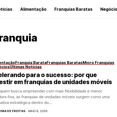
tícias
Alimentação
Franquias Baratas
Negóci
ranquia
entação
Franquia Barata
Franquias Baratas
Micro Franquias
ócios
Últimas Notícias
lerando para o sucesso: por que
estir em franquias de unidades móveis
 quem busca empreender com mais flexibilidade e menor
utura fixa, as franquias de unidades móveis surgem como uma
nativa estratégica dentro do...
INIA DE FREITAS
MAIO 6, 2026