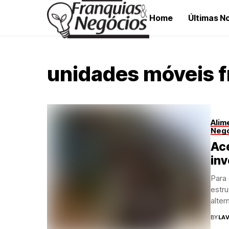
Home
Últimas No
unidades móveis f
Alim
Neg
Ace
inv
Para
estr
alter
BY
LAV