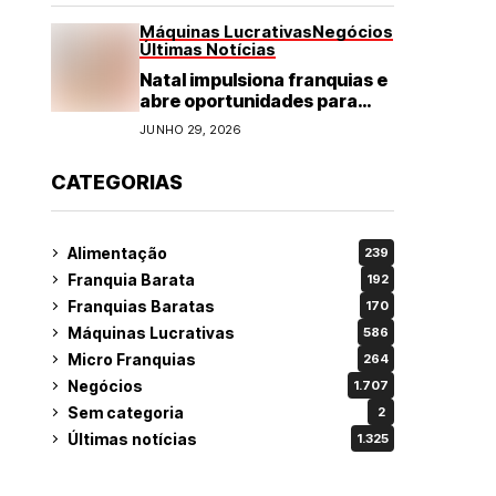
Máquinas Lucrativas
Negócios
Últimas Notícias
Natal impulsiona franquias e
abre oportunidades para
diversos segmentos do
JUNHO 29, 2026
varejo
CATEGORIAS
Alimentação
239
Franquia Barata
192
Franquias Baratas
170
Máquinas Lucrativas
586
Micro Franquias
264
Negócios
1.707
Sem categoria
2
Últimas notícias
1.325