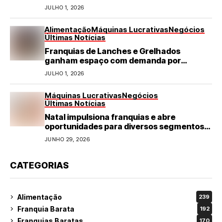
JULHO 1, 2026
Alimentação
Máquinas Lucrativas
Negócios
Últimas Notícias
Franquias de Lanches e Grelhados
ganham espaço com demanda por
refeições rápidas e de qualidade
JULHO 1, 2026
Máquinas Lucrativas
Negócios
Últimas Notícias
Natal impulsiona franquias e abre
oportunidades para diversos segmentos
do varejo
JUNHO 29, 2026
CATEGORIAS
Alimentação
239
Franquia Barata
192
Franquias Baratas
170