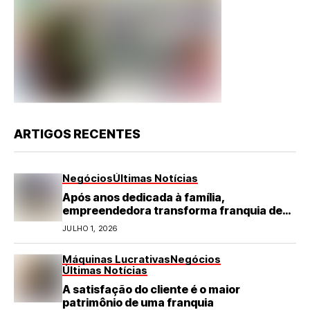
ARTIGOS RECENTES
Negócios
Últimas Notícias
Após anos dedicada à família,
empreendedora transforma franquia de
turismo em negócio de destaque no RN
JULHO 1, 2026
Máquinas Lucrativas
Negócios
Últimas Notícias
A satisfação do cliente é o maior
patrimônio de uma franquia