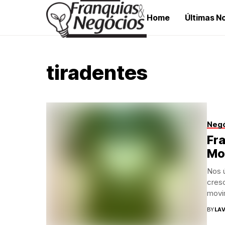
Home
Últimas No
tiradentes
Neg
Fra
Mod
Nos 
cresc
movi
BY
LAV