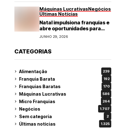
Máquinas Lucrativas
Negócios
Últimas Notícias
Natal impulsiona franquias e
abre oportunidades para
diversos segmentos do
JUNHO 29, 2026
varejo
CATEGORIAS
Alimentação
239
Franquia Barata
192
Franquias Baratas
170
Máquinas Lucrativas
586
Micro Franquias
264
Negócios
1.707
Sem categoria
2
Últimas notícias
1.325