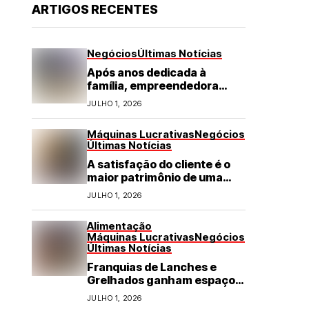
ARTIGOS RECENTES
Negócios
Últimas Notícias
Após anos dedicada à
família, empreendedora
transforma franquia de
JULHO 1, 2026
turismo em negócio de
destaque no RN
Máquinas Lucrativas
Negócios
Últimas Notícias
A satisfação do cliente é o
maior patrimônio de uma
franquia
JULHO 1, 2026
Alimentação
Máquinas Lucrativas
Negócios
Últimas Notícias
Franquias de Lanches e
Grelhados ganham espaço
com demanda por refeições
JULHO 1, 2026
rápidas e de qualidade