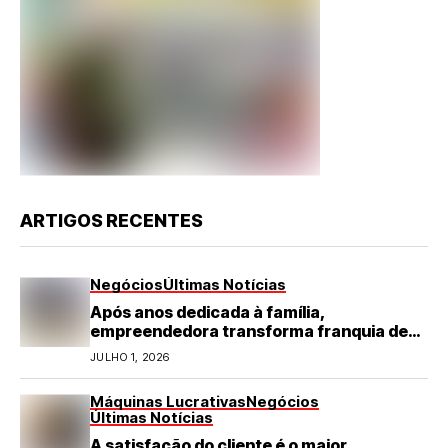
ARTIGOS RECENTES
Negócios
Últimas Notícias
Após anos dedicada à família,
empreendedora transforma franquia de
turismo em negócio de destaque no RN
JULHO 1, 2026
Máquinas Lucrativas
Negócios
Últimas Notícias
A satisfação do cliente é o maior