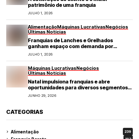
patrimônio de uma franquia
JULHO 1, 2026
Alimentação
Máquinas Lucrativas
Negócios
Últimas Notícias
Franquias de Lanches e Grelhados
ganham espaço com demanda por
refeições rápidas e de qualidade
JULHO 1, 2026
Máquinas Lucrativas
Negócios
Últimas Notícias
Natal impulsiona franquias e abre
oportunidades para diversos segmentos
do varejo
JUNHO 29, 2026
CATEGORIAS
Alimentação
239