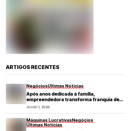
ARTIGOS RECENTES
Negócios
Últimas Notícias
Após anos dedicada à família,
empreendedora transforma franquia de
turismo em negócio de destaque no RN
JULHO 1, 2026
Máquinas Lucrativas
Negócios
Últimas Notícias