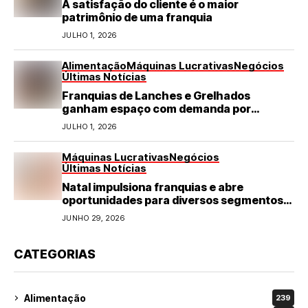
A satisfação do cliente é o maior
patrimônio de uma franquia
JULHO 1, 2026
Alimentação
Máquinas Lucrativas
Negócios
Últimas Notícias
Franquias de Lanches e Grelhados
ganham espaço com demanda por
refeições rápidas e de qualidade
JULHO 1, 2026
Máquinas Lucrativas
Negócios
Últimas Notícias
Natal impulsiona franquias e abre
oportunidades para diversos segmentos
do varejo
JUNHO 29, 2026
CATEGORIAS
Alimentação
239