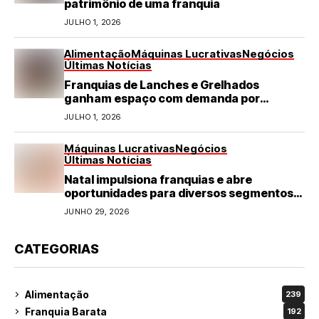
patrimônio de uma franquia
JULHO 1, 2026
Alimentação
Máquinas Lucrativas
Negócios
Últimas Notícias
Franquias de Lanches e Grelhados
ganham espaço com demanda por
refeições rápidas e de qualidade
JULHO 1, 2026
Máquinas Lucrativas
Negócios
Últimas Notícias
Natal impulsiona franquias e abre
oportunidades para diversos segmentos
do varejo
JUNHO 29, 2026
CATEGORIAS
Alimentação
239
Franquia Barata
192