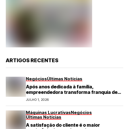
ARTIGOS RECENTES
Negócios
Últimas Notícias
Após anos dedicada à família,
empreendedora transforma franquia de
turismo em negócio de destaque no RN
JULHO 1, 2026
Máquinas Lucrativas
Negócios
Últimas Notícias
A satisfação do cliente é o maior