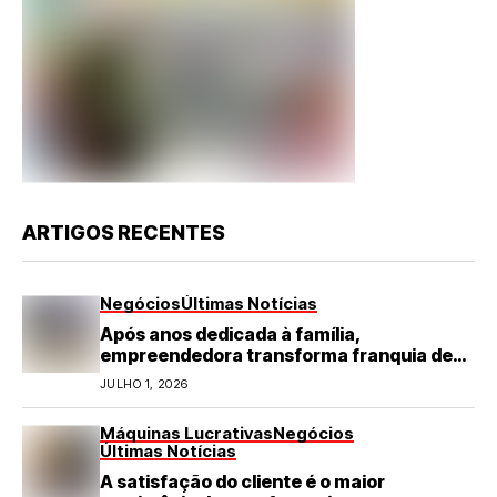
ARTIGOS RECENTES
Negócios
Últimas Notícias
Após anos dedicada à família,
empreendedora transforma franquia de
turismo em negócio de destaque no RN
JULHO 1, 2026
Máquinas Lucrativas
Negócios
Últimas Notícias
A satisfação do cliente é o maior