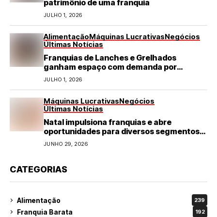
patrimônio de uma franquia
JULHO 1, 2026
Alimentação
Máquinas Lucrativas
Negócios
Últimas Notícias
Franquias de Lanches e Grelhados
ganham espaço com demanda por
refeições rápidas e de qualidade
JULHO 1, 2026
Máquinas Lucrativas
Negócios
Últimas Notícias
Natal impulsiona franquias e abre
oportunidades para diversos segmentos
do varejo
JUNHO 29, 2026
CATEGORIAS
Alimentação
239
Franquia Barata
192