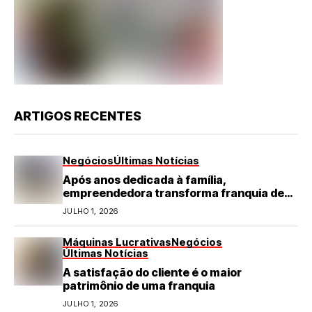
ARTIGOS RECENTES
Negócios
Últimas Notícias
Após anos dedicada à família,
empreendedora transforma franquia de
turismo em negócio de destaque no RN
JULHO 1, 2026
Máquinas Lucrativas
Negócios
Últimas Notícias
A satisfação do cliente é o maior
patrimônio de uma franquia
JULHO 1, 2026