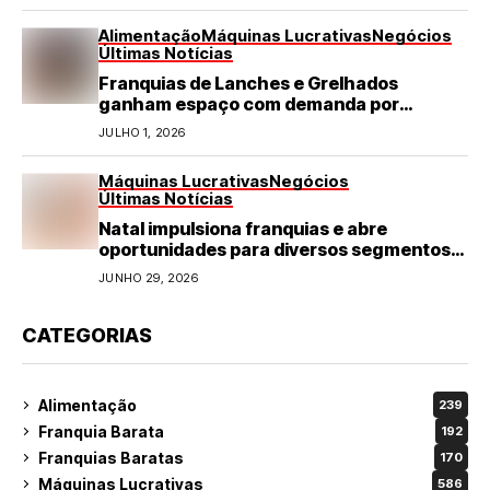
Alimentação
Máquinas Lucrativas
Negócios
Últimas Notícias
Franquias de Lanches e Grelhados
ganham espaço com demanda por
refeições rápidas e de qualidade
JULHO 1, 2026
Máquinas Lucrativas
Negócios
Últimas Notícias
Natal impulsiona franquias e abre
oportunidades para diversos segmentos
do varejo
JUNHO 29, 2026
CATEGORIAS
Alimentação
239
Franquia Barata
192
Franquias Baratas
170
Máquinas Lucrativas
586