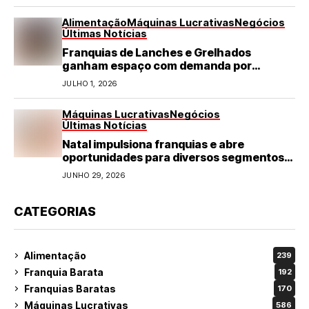
Alimentação
Máquinas Lucrativas
Negócios
Últimas Notícias
Franquias de Lanches e Grelhados
ganham espaço com demanda por
refeições rápidas e de qualidade
JULHO 1, 2026
Máquinas Lucrativas
Negócios
Últimas Notícias
Natal impulsiona franquias e abre
oportunidades para diversos segmentos
do varejo
JUNHO 29, 2026
CATEGORIAS
Alimentação
239
Franquia Barata
192
Franquias Baratas
170
Máquinas Lucrativas
586