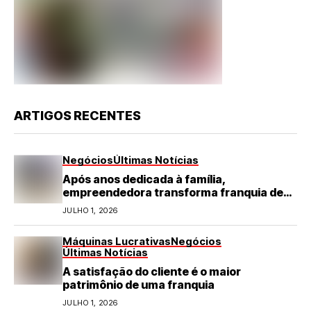
ARTIGOS RECENTES
Negócios
Últimas Notícias
Após anos dedicada à família,
empreendedora transforma franquia de
turismo em negócio de destaque no RN
JULHO 1, 2026
Máquinas Lucrativas
Negócios
Últimas Notícias
A satisfação do cliente é o maior
patrimônio de uma franquia
JULHO 1, 2026