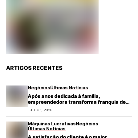
ARTIGOS RECENTES
Negócios
Últimas Notícias
Após anos dedicada à família,
empreendedora transforma franquia de
turismo em negócio de destaque no RN
JULHO 1, 2026
Máquinas Lucrativas
Negócios
Últimas Notícias
A satisfação do cliente é o maior