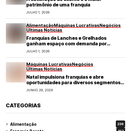
patrimônio de uma franquia
JULHO 1, 2026
Alimentação
Máquinas Lucrativas
Negócios
Últimas Notícias
Franquias de Lanches e Grelhados
ganham espaço com demanda por
refeições rápidas e de qualidade
JULHO 1, 2026
Máquinas Lucrativas
Negócios
Últimas Notícias
Natal impulsiona franquias e abre
oportunidades para diversos segmentos
do varejo
JUNHO 29, 2026
CATEGORIAS
Alimentação
239