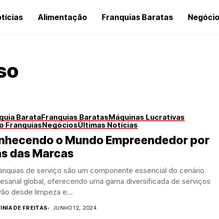
tícias
Alimentação
Franquias Baratas
Negóci
so
quia Barata
Franquias Baratas
Máquinas Lucrativas
o Franquias
Negócios
Últimas Notícias
nhecendo o Mundo Empreendedor por
ás das Marcas
ranquias de serviço são um componente essencial do cenário
sarial global, oferecendo uma gama diversificada de serviços
ão desde limpeza e...
INIA DE FREITAS
JUNHO 12, 2024