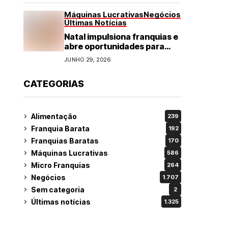
Máquinas Lucrativas
Negócios
Últimas Notícias
Natal impulsiona franquias e
abre oportunidades para
diversos segmentos do
JUNHO 29, 2026
varejo
CATEGORIAS
Alimentação
239
Franquia Barata
192
Franquias Baratas
170
Máquinas Lucrativas
586
Micro Franquias
264
Negócios
1.707
Sem categoria
2
Últimas notícias
1.325