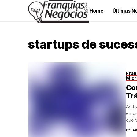
Home
Últimas No
startups de suces
Fran
Micr
Co
Tr
As f
empre
que v
BY
LAV