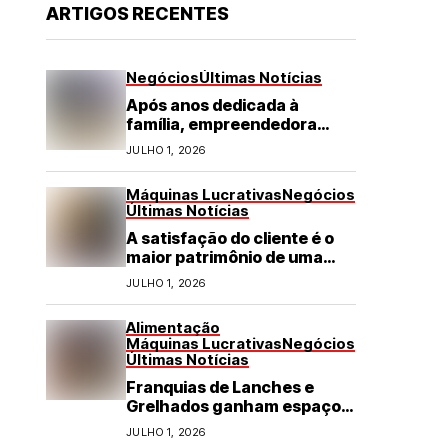
ARTIGOS RECENTES
Negócios
Últimas Notícias
Após anos dedicada à
família, empreendedora
transforma franquia de
JULHO 1, 2026
turismo em negócio de
destaque no RN
Máquinas Lucrativas
Negócios
Últimas Notícias
A satisfação do cliente é o
maior patrimônio de uma
franquia
JULHO 1, 2026
Alimentação
Máquinas Lucrativas
Negócios
Últimas Notícias
Franquias de Lanches e
Grelhados ganham espaço
com demanda por refeições
JULHO 1, 2026
rápidas e de qualidade