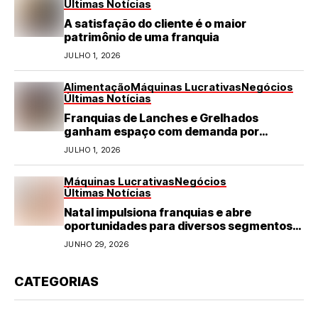
Últimas Notícias
A satisfação do cliente é o maior
patrimônio de uma franquia
JULHO 1, 2026
Alimentação
Máquinas Lucrativas
Negócios
Últimas Notícias
Franquias de Lanches e Grelhados
ganham espaço com demanda por
refeições rápidas e de qualidade
JULHO 1, 2026
Máquinas Lucrativas
Negócios
Últimas Notícias
Natal impulsiona franquias e abre
oportunidades para diversos segmentos
do varejo
JUNHO 29, 2026
CATEGORIAS