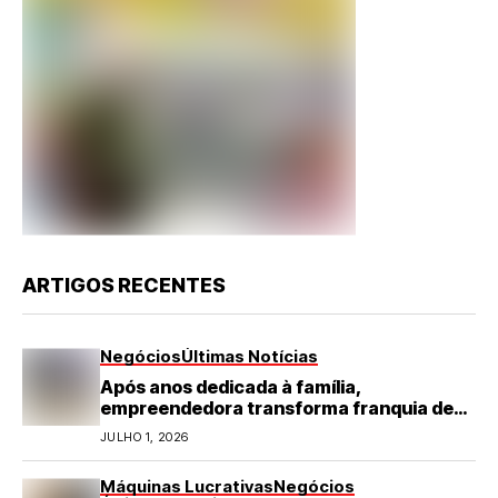
ARTIGOS RECENTES
Negócios
Últimas Notícias
Após anos dedicada à família,
empreendedora transforma franquia de
turismo em negócio de destaque no RN
JULHO 1, 2026
Máquinas Lucrativas
Negócios