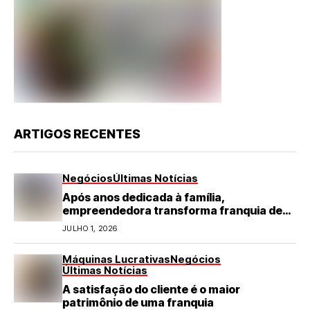
ARTIGOS RECENTES
Negócios
Últimas Notícias
Após anos dedicada à família,
empreendedora transforma franquia de
turismo em negócio de destaque no RN
JULHO 1, 2026
Máquinas Lucrativas
Negócios
Últimas Notícias
A satisfação do cliente é o maior
patrimônio de uma franquia