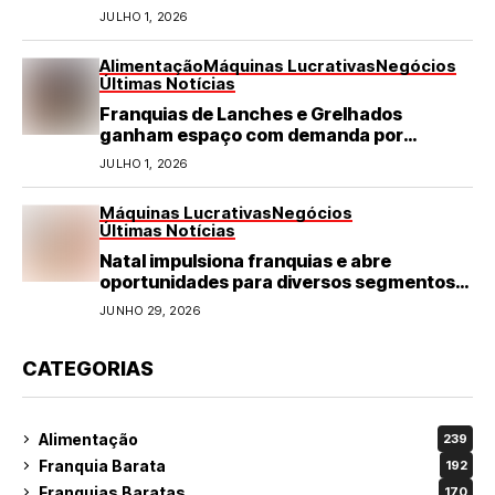
JULHO 1, 2026
Alimentação
Máquinas Lucrativas
Negócios
Últimas Notícias
Franquias de Lanches e Grelhados
ganham espaço com demanda por
refeições rápidas e de qualidade
JULHO 1, 2026
Máquinas Lucrativas
Negócios
Últimas Notícias
Natal impulsiona franquias e abre
oportunidades para diversos segmentos
do varejo
JUNHO 29, 2026
CATEGORIAS
Alimentação
239
Franquia Barata
192
Franquias Baratas
170