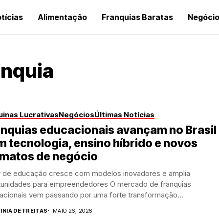
tícias
Alimentação
Franquias Baratas
Negóci
anquia
inas Lucrativas
Negócios
Últimas Notícias
nquias educacionais avançam no Brasil
 tecnologia, ensino híbrido e novos
rmatos de negócio
r de educação cresce com modelos inovadores e amplia
tunidades para empreendedores O mercado de franquias
acionais vem passando por uma forte transformação...
INIA DE FREITAS
MAIO 26, 2026