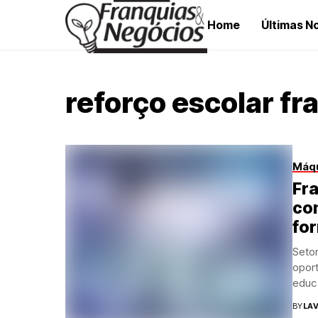
Home
Últimas No
reforço escolar fr
Máqu
Fra
com
fo
Seto
opor
educ
BY
LAV