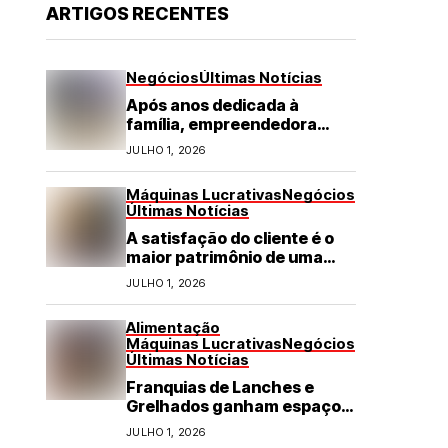
ARTIGOS RECENTES
Negócios
Últimas Notícias
Após anos dedicada à
família, empreendedora
transforma franquia de
JULHO 1, 2026
turismo em negócio de
destaque no RN
Máquinas Lucrativas
Negócios
Últimas Notícias
A satisfação do cliente é o
maior patrimônio de uma
franquia
JULHO 1, 2026
Alimentação
Máquinas Lucrativas
Negócios
Últimas Notícias
Franquias de Lanches e
Grelhados ganham espaço
com demanda por refeições
JULHO 1, 2026
rápidas e de qualidade