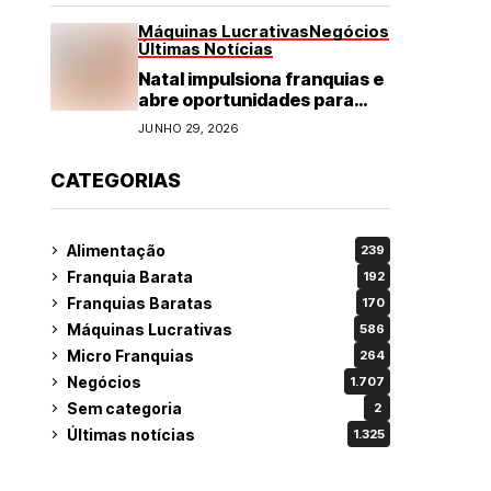
Máquinas Lucrativas
Negócios
Últimas Notícias
Natal impulsiona franquias e
abre oportunidades para
diversos segmentos do
JUNHO 29, 2026
varejo
CATEGORIAS
Alimentação
239
Franquia Barata
192
Franquias Baratas
170
Máquinas Lucrativas
586
Micro Franquias
264
Negócios
1.707
Sem categoria
2
Últimas notícias
1.325