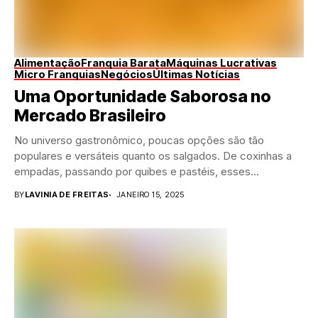
Alimentação
Franquia Barata
Máquinas Lucrativas
Micro Franquias
Negócios
Últimas Notícias
Uma Oportunidade Saborosa no
Mercado Brasileiro
No universo gastronômico, poucas opções são tão
populares e versáteis quanto os salgados. De coxinhas a
empadas, passando por quibes e pastéis, esses...
BY
LAVINIA DE FREITAS
JANEIRO 15, 2025