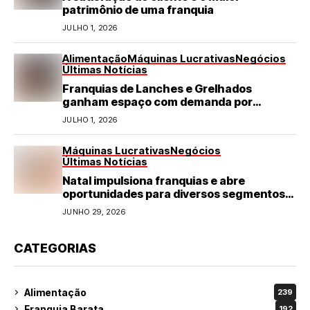
patrimônio de uma franquia
JULHO 1, 2026
Alimentação
Máquinas Lucrativas
Negócios
Últimas Notícias
Franquias de Lanches e Grelhados
ganham espaço com demanda por
refeições rápidas e de qualidade
JULHO 1, 2026
Máquinas Lucrativas
Negócios
Últimas Notícias
Natal impulsiona franquias e abre
oportunidades para diversos segmentos
do varejo
JUNHO 29, 2026
CATEGORIAS
Alimentação
239
Franquia Barata
192