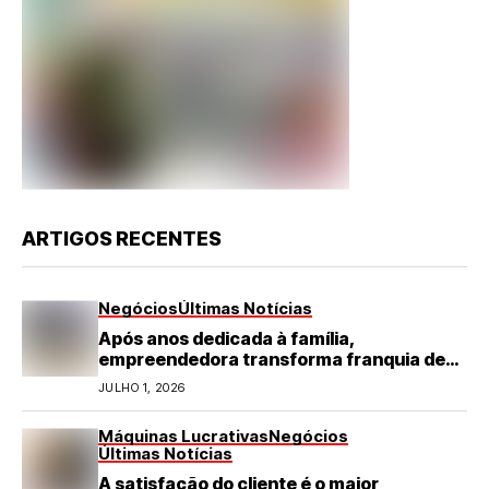
ARTIGOS RECENTES
Negócios
Últimas Notícias
Após anos dedicada à família,
empreendedora transforma franquia de
turismo em negócio de destaque no RN
JULHO 1, 2026
Máquinas Lucrativas
Negócios
Últimas Notícias
A satisfação do cliente é o maior