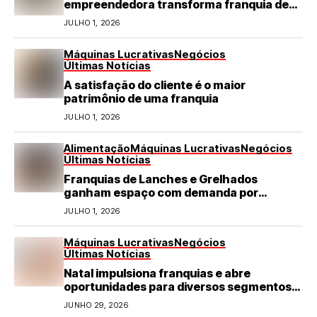
empreendedora transforma franquia de
turismo em negócio de destaque no RN
JULHO 1, 2026
Máquinas Lucrativas
Negócios
Últimas Notícias
A satisfação do cliente é o maior
patrimônio de uma franquia
JULHO 1, 2026
Alimentação
Máquinas Lucrativas
Negócios
Últimas Notícias
Franquias de Lanches e Grelhados
ganham espaço com demanda por
refeições rápidas e de qualidade
JULHO 1, 2026
Máquinas Lucrativas
Negócios
Últimas Notícias
Natal impulsiona franquias e abre
oportunidades para diversos segmentos
do varejo
JUNHO 29, 2026