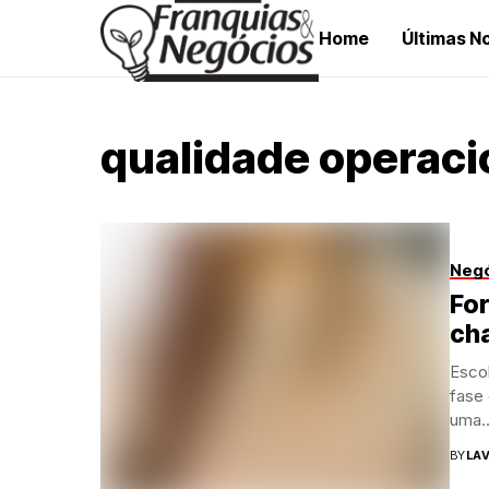
Home
Últimas No
qualidade operaci
Neg
Fo
cha
Escol
fase 
uma..
BY
LAV