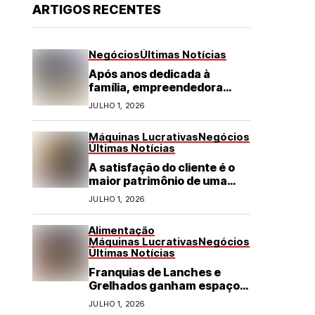
ARTIGOS RECENTES
Negócios
Últimas Notícias
Após anos dedicada à
família, empreendedora
transforma franquia de
JULHO 1, 2026
turismo em negócio de
destaque no RN
Máquinas Lucrativas
Negócios
Últimas Notícias
A satisfação do cliente é o
maior patrimônio de uma
franquia
JULHO 1, 2026
Alimentação
Máquinas Lucrativas
Negócios
Últimas Notícias
Franquias de Lanches e
Grelhados ganham espaço
com demanda por refeições
JULHO 1, 2026
rápidas e de qualidade