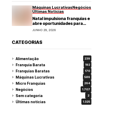
Máquinas Lucrativas
Negócios
Últimas Notícias
Natal impulsiona franquias e
abre oportunidades para
diversos segmentos do
JUNHO 29, 2026
varejo
CATEGORIAS
Alimentação
239
Franquia Barata
192
Franquias Baratas
170
Máquinas Lucrativas
586
Micro Franquias
264
Negócios
1.707
Sem categoria
2
Últimas notícias
1.325