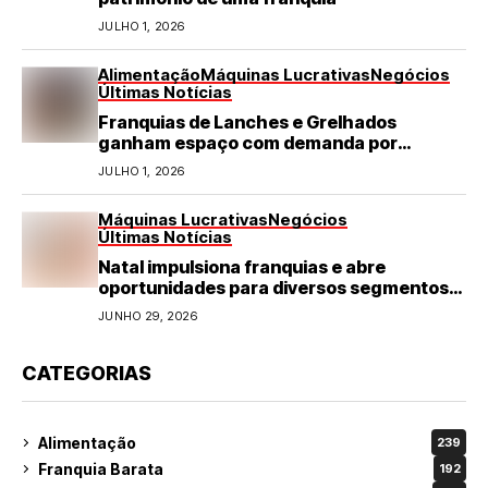
JULHO 1, 2026
Alimentação
Máquinas Lucrativas
Negócios
Últimas Notícias
Franquias de Lanches e Grelhados
ganham espaço com demanda por
refeições rápidas e de qualidade
JULHO 1, 2026
Máquinas Lucrativas
Negócios
Últimas Notícias
Natal impulsiona franquias e abre
oportunidades para diversos segmentos
do varejo
JUNHO 29, 2026
CATEGORIAS
Alimentação
239
Franquia Barata
192