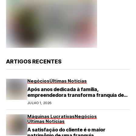
ARTIGOS RECENTES
Negócios
Últimas Notícias
Após anos dedicada à família,
empreendedora transforma franquia de
turismo em negócio de destaque no RN
JULHO 1, 2026
Máquinas Lucrativas
Negócios
Últimas Notícias
A satisfação do cliente é o maior
patrimônio de uma franquia