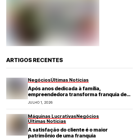
ARTIGOS RECENTES
Negócios
Últimas Notícias
Após anos dedicada à família,
empreendedora transforma franquia de
turismo em negócio de destaque no RN
JULHO 1, 2026
Máquinas Lucrativas
Negócios
Últimas Notícias
A satisfação do cliente é o maior
patrimônio de uma franquia