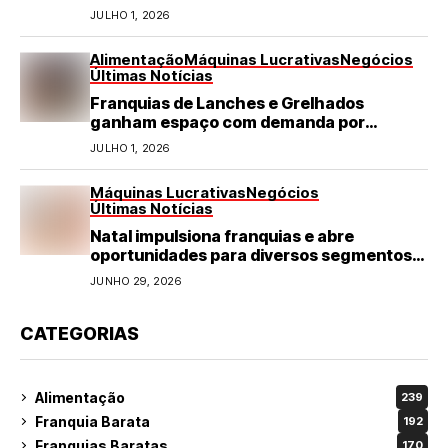
JULHO 1, 2026
Alimentação
Máquinas Lucrativas
Negócios
Últimas Notícias
Franquias de Lanches e Grelhados
ganham espaço com demanda por
refeições rápidas e de qualidade
JULHO 1, 2026
Máquinas Lucrativas
Negócios
Últimas Notícias
Natal impulsiona franquias e abre
oportunidades para diversos segmentos
do varejo
JUNHO 29, 2026
CATEGORIAS
Alimentação
239
Franquia Barata
192
Franquias Baratas
170