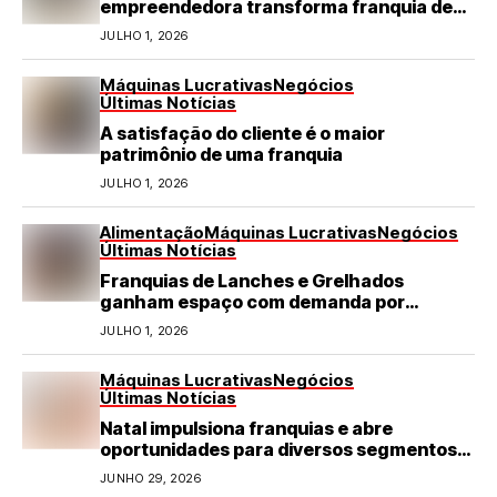
empreendedora transforma franquia de
turismo em negócio de destaque no RN
JULHO 1, 2026
Máquinas Lucrativas
Negócios
Últimas Notícias
A satisfação do cliente é o maior
patrimônio de uma franquia
JULHO 1, 2026
Alimentação
Máquinas Lucrativas
Negócios
Últimas Notícias
Franquias de Lanches e Grelhados
ganham espaço com demanda por
refeições rápidas e de qualidade
JULHO 1, 2026
Máquinas Lucrativas
Negócios
Últimas Notícias
Natal impulsiona franquias e abre
oportunidades para diversos segmentos
do varejo
JUNHO 29, 2026