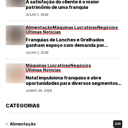
A satisfação do cliente é o maior
patrimônio de uma franquia
JULHO 1, 2026
Alimentação
Máquinas Lucrativas
Negócios
Últimas Notícias
Franquias de Lanches e Grelhados
ganham espaço com demanda por
refeições rápidas e de qualidade
JULHO 1, 2026
Máquinas Lucrativas
Negócios
Últimas Notícias
Natal impulsiona franquias e abre
oportunidades para diversos segmentos
do varejo
JUNHO 29, 2026
CATEGORIAS
Alimentação
239