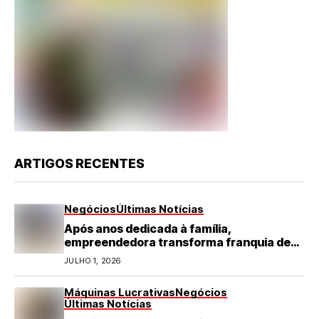
ARTIGOS RECENTES
Negócios
Últimas Notícias
Após anos dedicada à família,
empreendedora transforma franquia de
turismo em negócio de destaque no RN
JULHO 1, 2026
Máquinas Lucrativas
Negócios
Últimas Notícias