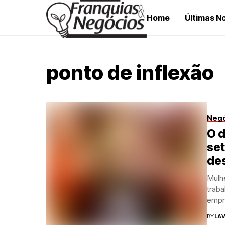
Home
Últimas No
ponto de inflexão
Neg
O 
set
de
Mulhe
traba
empr
Giaim
BY
LAV