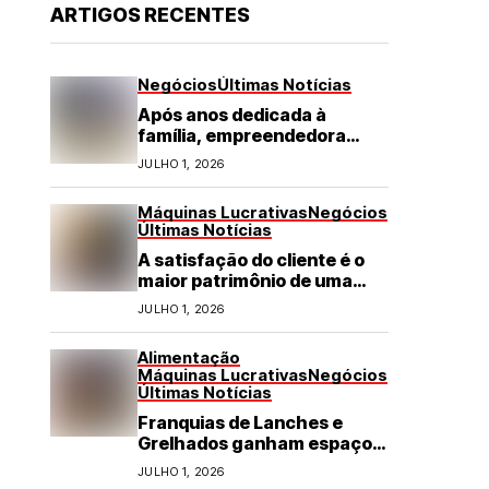
ARTIGOS RECENTES
Negócios
Últimas Notícias
Após anos dedicada à
família, empreendedora
transforma franquia de
JULHO 1, 2026
turismo em negócio de
destaque no RN
Máquinas Lucrativas
Negócios
Últimas Notícias
A satisfação do cliente é o
maior patrimônio de uma
franquia
JULHO 1, 2026
Alimentação
Máquinas Lucrativas
Negócios
Últimas Notícias
Franquias de Lanches e
Grelhados ganham espaço
com demanda por refeições
JULHO 1, 2026
rápidas e de qualidade