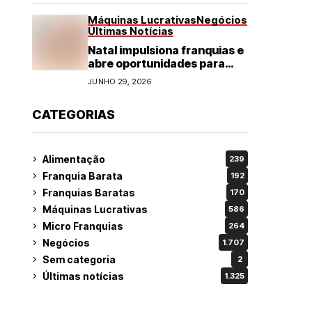
Máquinas Lucrativas
Negócios
Últimas Notícias
Natal impulsiona franquias e
abre oportunidades para
diversos segmentos do
JUNHO 29, 2026
varejo
CATEGORIAS
Alimentação
239
Franquia Barata
192
Franquias Baratas
170
Máquinas Lucrativas
586
Micro Franquias
264
Negócios
1.707
Sem categoria
2
Últimas notícias
1.325