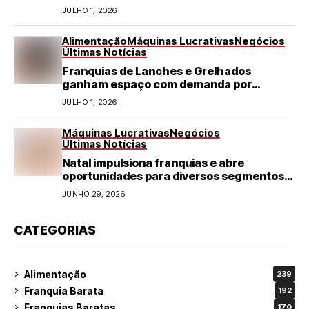
JULHO 1, 2026
Alimentação
Máquinas Lucrativas
Negócios
Últimas Notícias
Franquias de Lanches e Grelhados
ganham espaço com demanda por
refeições rápidas e de qualidade
JULHO 1, 2026
Máquinas Lucrativas
Negócios
Últimas Notícias
Natal impulsiona franquias e abre
oportunidades para diversos segmentos
do varejo
JUNHO 29, 2026
CATEGORIAS
Alimentação
239
Franquia Barata
192
Franquias Baratas
170