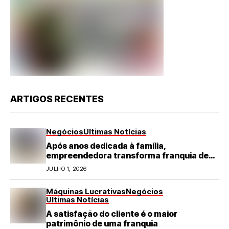
ARTIGOS RECENTES
Negócios
Últimas Notícias
Após anos dedicada à família,
empreendedora transforma franquia de
turismo em negócio de destaque no RN
JULHO 1, 2026
Máquinas Lucrativas
Negócios
Últimas Notícias
A satisfação do cliente é o maior
patrimônio de uma franquia