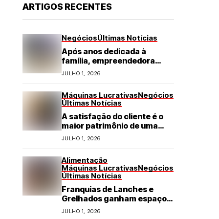
ARTIGOS RECENTES
Negócios
Últimas Notícias
Após anos dedicada à
família, empreendedora
transforma franquia de
JULHO 1, 2026
turismo em negócio de
destaque no RN
Máquinas Lucrativas
Negócios
Últimas Notícias
A satisfação do cliente é o
maior patrimônio de uma
franquia
JULHO 1, 2026
Alimentação
Máquinas Lucrativas
Negócios
Últimas Notícias
Franquias de Lanches e
Grelhados ganham espaço
com demanda por refeições
JULHO 1, 2026
rápidas e de qualidade