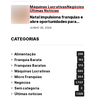
Máquinas Lucrativas
Negócios
Últimas Notícias
Natal impulsiona franquias e
abre oportunidades para
diversos segmentos do
JUNHO 29, 2026
varejo
CATEGORIAS
Alimentação
239
Franquia Barata
192
Franquias Baratas
170
Máquinas Lucrativas
586
Micro Franquias
264
Negócios
1.707
Sem categoria
2
Últimas notícias
1.325