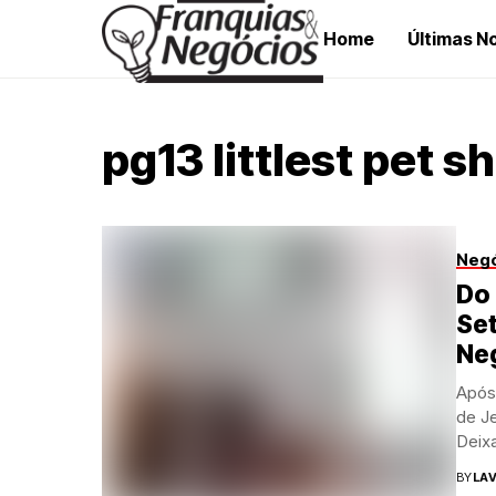
Home
Últimas No
pg13 littlest pet s
Neg
Do
Set
Ne
Após 
de Je
Deixa
BY
LAV