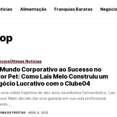
tícias
Alimentação
Franquias Baratas
Negóci
hop
ócios
Últimas Notícias
 Mundo Corporativo ao Sucesso no
or Pet: Como Lais Melo Construiu um
gócio Lucrativo com o Clube04
uma sólida trajetória de dez anos na indústria farmacêutica, Lais
sus Melo decidiu dar uma guinada em sua vida profissional.
ndo...
INIA DE FREITAS
ABRIL 8, 2025