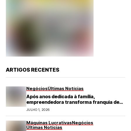
ARTIGOS RECENTES
Negócios
Últimas Notícias
Após anos dedicada à família,
empreendedora transforma franquia de
turismo em negócio de destaque no RN
JULHO 1, 2026
Máquinas Lucrativas
Negócios
Últimas Notícias