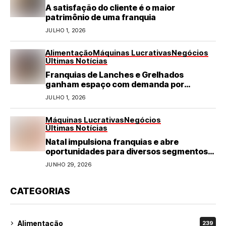
A satisfação do cliente é o maior
patrimônio de uma franquia
JULHO 1, 2026
Alimentação
Máquinas Lucrativas
Negócios
Últimas Notícias
Franquias de Lanches e Grelhados
ganham espaço com demanda por
refeições rápidas e de qualidade
JULHO 1, 2026
Máquinas Lucrativas
Negócios
Últimas Notícias
Natal impulsiona franquias e abre
oportunidades para diversos segmentos
do varejo
JUNHO 29, 2026
CATEGORIAS
Alimentação
239