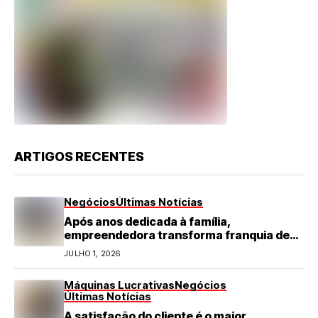
ARTIGOS RECENTES
Negócios
Últimas Notícias
Após anos dedicada à família,
empreendedora transforma franquia de
turismo em negócio de destaque no RN
JULHO 1, 2026
Máquinas Lucrativas
Negócios
Últimas Notícias
A satisfação do cliente é o maior