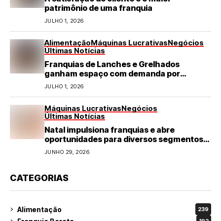
patrimônio de uma franquia
JULHO 1, 2026
Alimentação
Máquinas Lucrativas
Negócios
Últimas Notícias
Franquias de Lanches e Grelhados
ganham espaço com demanda por
refeições rápidas e de qualidade
JULHO 1, 2026
Máquinas Lucrativas
Negócios
Últimas Notícias
Natal impulsiona franquias e abre
oportunidades para diversos segmentos
do varejo
JUNHO 29, 2026
CATEGORIAS
Alimentação
239