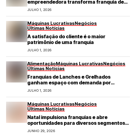
empreendedora transforma franquia de
turismo em negócio de destaque no RN
JULHO 1, 2026
Máquinas Lucrativas
Negócios
Últimas Notícias
A satisfação do cliente é o maior
patrimônio de uma franquia
JULHO 1, 2026
Alimentação
Máquinas Lucrativas
Negócios
Últimas Notícias
Franquias de Lanches e Grelhados
ganham espaço com demanda por
refeições rápidas e de qualidade
JULHO 1, 2026
Máquinas Lucrativas
Negócios
Últimas Notícias
Natal impulsiona franquias e abre
oportunidades para diversos segmentos
do varejo
JUNHO 29, 2026