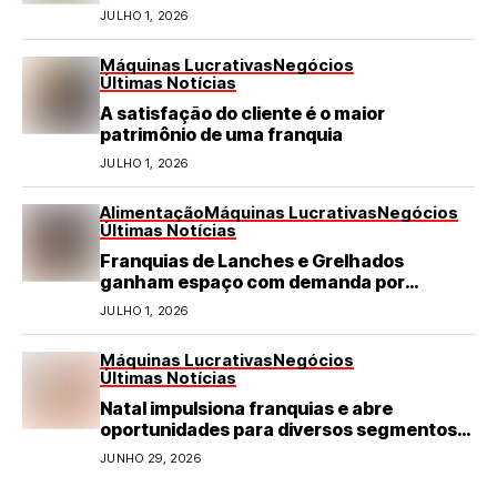
turismo em negócio de destaque no RN
JULHO 1, 2026
Máquinas Lucrativas
Negócios
Últimas Notícias
A satisfação do cliente é o maior
patrimônio de uma franquia
JULHO 1, 2026
Alimentação
Máquinas Lucrativas
Negócios
Últimas Notícias
Franquias de Lanches e Grelhados
ganham espaço com demanda por
refeições rápidas e de qualidade
JULHO 1, 2026
Máquinas Lucrativas
Negócios
Últimas Notícias
Natal impulsiona franquias e abre
oportunidades para diversos segmentos
do varejo
JUNHO 29, 2026