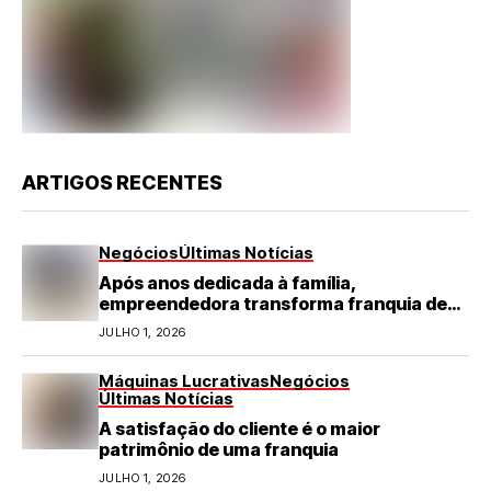
ARTIGOS RECENTES
Negócios
Últimas Notícias
Após anos dedicada à família,
empreendedora transforma franquia de
turismo em negócio de destaque no RN
JULHO 1, 2026
Máquinas Lucrativas
Negócios
Últimas Notícias
A satisfação do cliente é o maior
patrimônio de uma franquia
JULHO 1, 2026