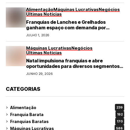
Alimentação
Máquinas Lucrativas
Negócios
Últimas Notícias
Franquias de Lanches e Grelhados
ganham espaço com demanda por
refeições rápidas e de qualidade
JULHO 1, 2026
Máquinas Lucrativas
Negócios
Últimas Notícias
Natal impulsiona franquias e abre
oportunidades para diversos segmentos
do varejo
JUNHO 29, 2026
CATEGORIAS
Alimentação
239
Franquia Barata
192
Franquias Baratas
170
Máquinas Lucrativas
586