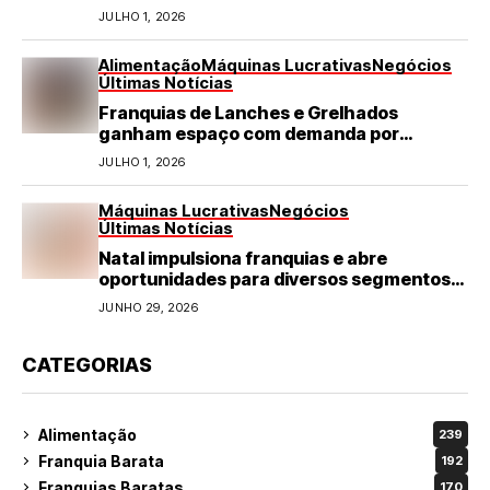
JULHO 1, 2026
Alimentação
Máquinas Lucrativas
Negócios
Últimas Notícias
Franquias de Lanches e Grelhados
ganham espaço com demanda por
refeições rápidas e de qualidade
JULHO 1, 2026
Máquinas Lucrativas
Negócios
Últimas Notícias
Natal impulsiona franquias e abre
oportunidades para diversos segmentos
do varejo
JUNHO 29, 2026
CATEGORIAS
Alimentação
239
Franquia Barata
192
Franquias Baratas
170