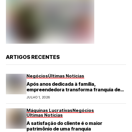
ARTIGOS RECENTES
Negócios
Últimas Notícias
Após anos dedicada à família,
empreendedora transforma franquia de
turismo em negócio de destaque no RN
JULHO 1, 2026
Máquinas Lucrativas
Negócios
Últimas Notícias
A satisfação do cliente é o maior
patrimônio de uma franquia