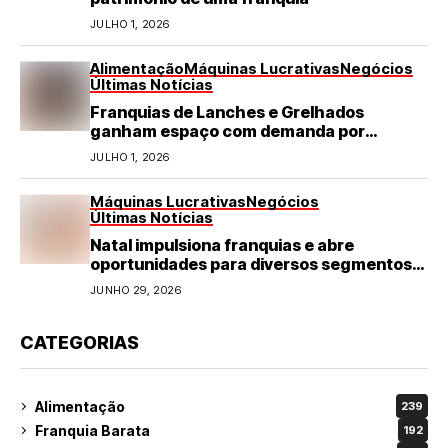
JULHO 1, 2026
Alimentação
Máquinas Lucrativas
Negócios
Últimas Notícias
Franquias de Lanches e Grelhados
ganham espaço com demanda por
refeições rápidas e de qualidade
JULHO 1, 2026
Máquinas Lucrativas
Negócios
Últimas Notícias
Natal impulsiona franquias e abre
oportunidades para diversos segmentos
do varejo
JUNHO 29, 2026
CATEGORIAS
Alimentação
239
Franquia Barata
192