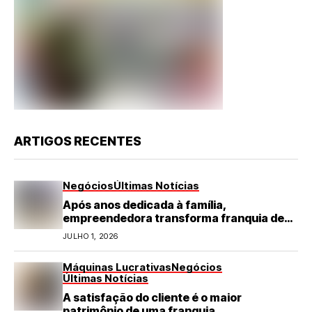
ARTIGOS RECENTES
Negócios
Últimas Notícias
Após anos dedicada à família,
empreendedora transforma franquia de
turismo em negócio de destaque no RN
JULHO 1, 2026
Máquinas Lucrativas
Negócios
Últimas Notícias
A satisfação do cliente é o maior
patrimônio de uma franquia