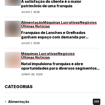
A satisfação do cliente é o maior
patrimônio de uma franquia
JULHO 1, 2026
Alimentação
Máquinas Lucrativas
Negócios
Últimas Notícias
Franquias de Lanches e Grelhados
ganham espaço com demanda por
refeições rápidas e de qualidade
JULHO 1, 2026
Máquinas Lucrativas
Negócios
Últimas Notícias
Natal impulsiona franquias e abre
oportunidades para diversos segmentos
do varejo
JUNHO 29, 2026
CATEGORIAS
Alimentação
239