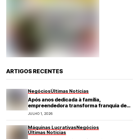
ARTIGOS RECENTES
Negócios
Últimas Notícias
Após anos dedicada à família,
empreendedora transforma franquia de
turismo em negócio de destaque no RN
JULHO 1, 2026
Máquinas Lucrativas
Negócios
Últimas Notícias