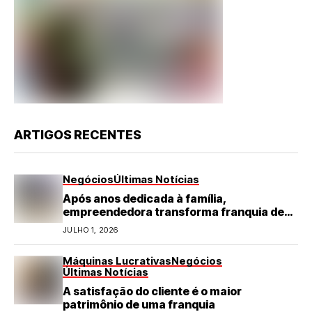
ARTIGOS RECENTES
Negócios
Últimas Notícias
Após anos dedicada à família,
empreendedora transforma franquia de
turismo em negócio de destaque no RN
JULHO 1, 2026
Máquinas Lucrativas
Negócios
Últimas Notícias
A satisfação do cliente é o maior
patrimônio de uma franquia