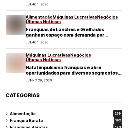
JULHO 1, 2026
Alimentação
Máquinas Lucrativas
Negócios
Últimas Notícias
Franquias de Lanches e Grelhados
ganham espaço com demanda por
refeições rápidas e de qualidade
JULHO 1, 2026
Máquinas Lucrativas
Negócios
Últimas Notícias
Natal impulsiona franquias e abre
oportunidades para diversos segmentos
do varejo
JUNHO 29, 2026
CATEGORIAS
Alimentação
239
Franquia Barata
192
Franquias Baratas
170