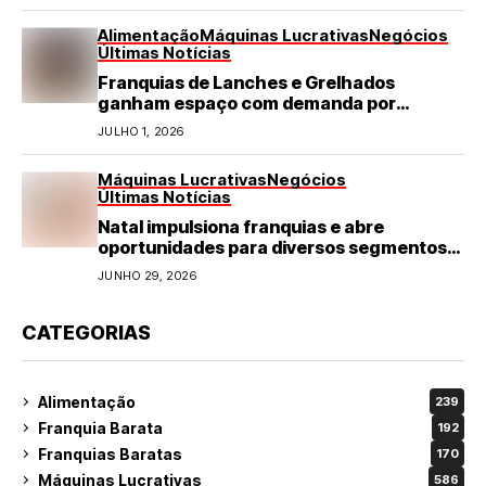
Alimentação
Máquinas Lucrativas
Negócios
Últimas Notícias
Franquias de Lanches e Grelhados
ganham espaço com demanda por
refeições rápidas e de qualidade
JULHO 1, 2026
Máquinas Lucrativas
Negócios
Últimas Notícias
Natal impulsiona franquias e abre
oportunidades para diversos segmentos
do varejo
JUNHO 29, 2026
CATEGORIAS
Alimentação
239
Franquia Barata
192
Franquias Baratas
170
Máquinas Lucrativas
586