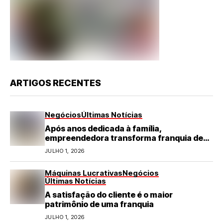
ARTIGOS RECENTES
Negócios
Últimas Notícias
Após anos dedicada à família,
empreendedora transforma franquia de
turismo em negócio de destaque no RN
JULHO 1, 2026
Máquinas Lucrativas
Negócios
Últimas Notícias
A satisfação do cliente é o maior
patrimônio de uma franquia
JULHO 1, 2026