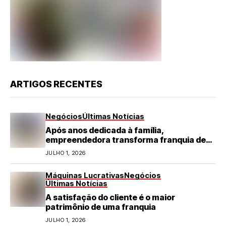
ARTIGOS RECENTES
Negócios
Últimas Notícias
Após anos dedicada à família,
empreendedora transforma franquia de
turismo em negócio de destaque no RN
JULHO 1, 2026
Máquinas Lucrativas
Negócios
Últimas Notícias
A satisfação do cliente é o maior
patrimônio de uma franquia
JULHO 1, 2026