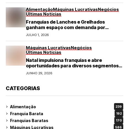
Alimentação
Máquinas Lucrativas
Negócios
Últimas Notícias
Franquias de Lanches e Grelhados
ganham espaço com demanda por
refeições rápidas e de qualidade
JULHO 1, 2026
Máquinas Lucrativas
Negócios
Últimas Notícias
Natal impulsiona franquias e abre
oportunidades para diversos segmentos
do varejo
JUNHO 29, 2026
CATEGORIAS
Alimentação
239
Franquia Barata
192
Franquias Baratas
170
Máquinas Lucrativas
586