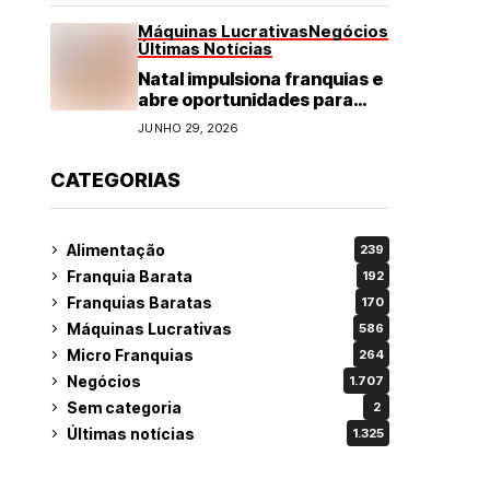
Máquinas Lucrativas
Negócios
Últimas Notícias
Natal impulsiona franquias e
abre oportunidades para
diversos segmentos do
JUNHO 29, 2026
varejo
CATEGORIAS
Alimentação
239
Franquia Barata
192
Franquias Baratas
170
Máquinas Lucrativas
586
Micro Franquias
264
Negócios
1.707
Sem categoria
2
Últimas notícias
1.325