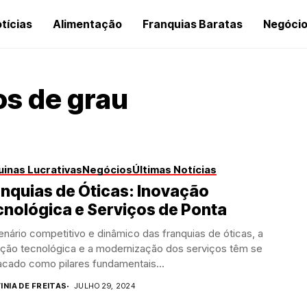
tícias
Alimentação
Franquias Baratas
Negóci
os de grau
inas Lucrativas
Negócios
Últimas Notícias
nquias de Óticas: Inovação
nológica e Serviços de Ponta
nário competitivo e dinâmico das franquias de óticas, a
ação tecnológica e a modernização dos serviços têm se
acado como pilares fundamentais...
INIA DE FREITAS
JULHO 29, 2024