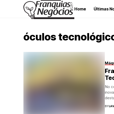
Home
Últimas No
óculos tecnológic
Máqu
Fra
Tec
No ce
inov
dest
BY
LAV