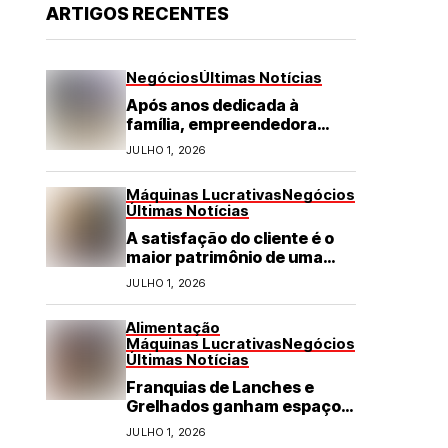
ARTIGOS RECENTES
Negócios
Últimas Notícias
Após anos dedicada à
família, empreendedora
transforma franquia de
JULHO 1, 2026
turismo em negócio de
destaque no RN
Máquinas Lucrativas
Negócios
Últimas Notícias
A satisfação do cliente é o
maior patrimônio de uma
franquia
JULHO 1, 2026
Alimentação
Máquinas Lucrativas
Negócios
Últimas Notícias
Franquias de Lanches e
Grelhados ganham espaço
com demanda por refeições
JULHO 1, 2026
rápidas e de qualidade