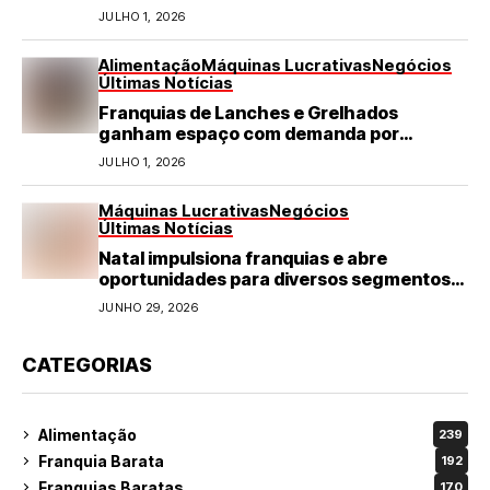
JULHO 1, 2026
Alimentação
Máquinas Lucrativas
Negócios
Últimas Notícias
Franquias de Lanches e Grelhados
ganham espaço com demanda por
refeições rápidas e de qualidade
JULHO 1, 2026
Máquinas Lucrativas
Negócios
Últimas Notícias
Natal impulsiona franquias e abre
oportunidades para diversos segmentos
do varejo
JUNHO 29, 2026
CATEGORIAS
Alimentação
239
Franquia Barata
192
Franquias Baratas
170