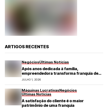
ARTIGOS RECENTES
Negócios
Últimas Notícias
Após anos dedicada à família,
empreendedora transforma franquia de
turismo em negócio de destaque no RN
JULHO 1, 2026
Máquinas Lucrativas
Negócios
Últimas Notícias
A satisfação do cliente é o maior
patrimônio de uma franquia