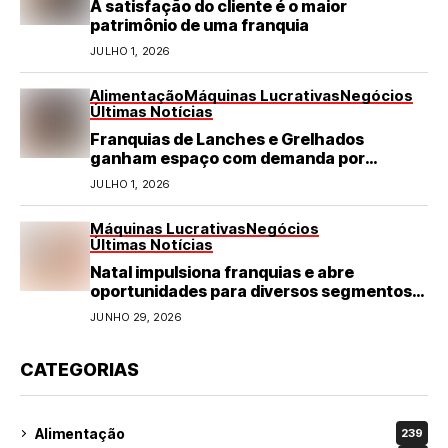
A satisfação do cliente é o maior
patrimônio de uma franquia
JULHO 1, 2026
Alimentação
Máquinas Lucrativas
Negócios
Últimas Notícias
Franquias de Lanches e Grelhados
ganham espaço com demanda por
refeições rápidas e de qualidade
JULHO 1, 2026
Máquinas Lucrativas
Negócios
Últimas Notícias
Natal impulsiona franquias e abre
oportunidades para diversos segmentos
do varejo
JUNHO 29, 2026
CATEGORIAS
Alimentação
239