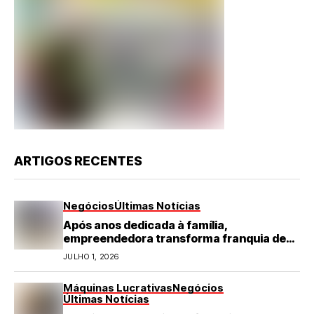
ARTIGOS RECENTES
Negócios
Últimas Notícias
Após anos dedicada à família,
empreendedora transforma franquia de
turismo em negócio de destaque no RN
JULHO 1, 2026
Máquinas Lucrativas
Negócios
Últimas Notícias