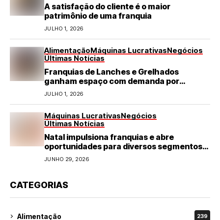
A satisfação do cliente é o maior
patrimônio de uma franquia
JULHO 1, 2026
Alimentação
Máquinas Lucrativas
Negócios
Últimas Notícias
Franquias de Lanches e Grelhados
ganham espaço com demanda por
refeições rápidas e de qualidade
JULHO 1, 2026
Máquinas Lucrativas
Negócios
Últimas Notícias
Natal impulsiona franquias e abre
oportunidades para diversos segmentos
do varejo
JUNHO 29, 2026
CATEGORIAS
Alimentação
239