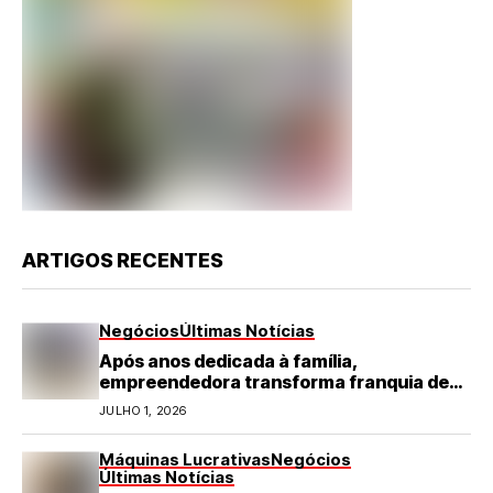
ARTIGOS RECENTES
Negócios
Últimas Notícias
Após anos dedicada à família,
empreendedora transforma franquia de
turismo em negócio de destaque no RN
JULHO 1, 2026
Máquinas Lucrativas
Negócios
Últimas Notícias