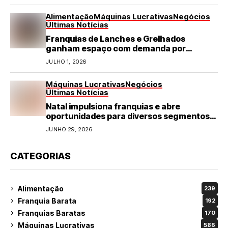
Alimentação
Máquinas Lucrativas
Negócios
Últimas Notícias
Franquias de Lanches e Grelhados
ganham espaço com demanda por
refeições rápidas e de qualidade
JULHO 1, 2026
Máquinas Lucrativas
Negócios
Últimas Notícias
Natal impulsiona franquias e abre
oportunidades para diversos segmentos
do varejo
JUNHO 29, 2026
CATEGORIAS
Alimentação
239
Franquia Barata
192
Franquias Baratas
170
Máquinas Lucrativas
586