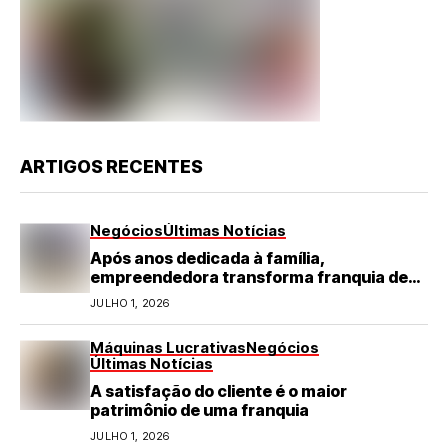
ARTIGOS RECENTES
Negócios
Últimas Notícias
Após anos dedicada à família,
empreendedora transforma franquia de
turismo em negócio de destaque no RN
JULHO 1, 2026
Máquinas Lucrativas
Negócios
Últimas Notícias
A satisfação do cliente é o maior
patrimônio de uma franquia
JULHO 1, 2026