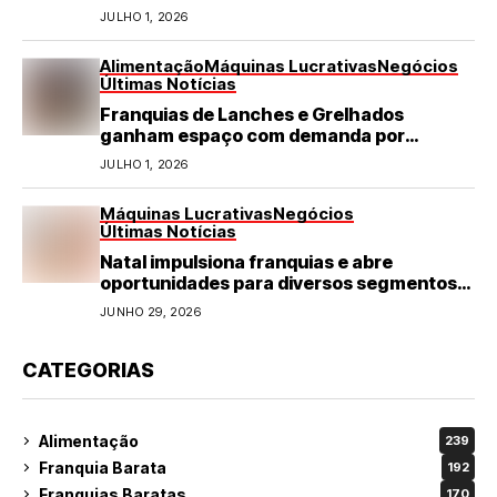
JULHO 1, 2026
Alimentação
Máquinas Lucrativas
Negócios
Últimas Notícias
Franquias de Lanches e Grelhados
ganham espaço com demanda por
refeições rápidas e de qualidade
JULHO 1, 2026
Máquinas Lucrativas
Negócios
Últimas Notícias
Natal impulsiona franquias e abre
oportunidades para diversos segmentos
do varejo
JUNHO 29, 2026
CATEGORIAS
Alimentação
239
Franquia Barata
192
Franquias Baratas
170