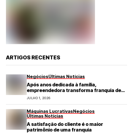
ARTIGOS RECENTES
Negócios
Últimas Notícias
Após anos dedicada à família,
empreendedora transforma franquia de
turismo em negócio de destaque no RN
JULHO 1, 2026
Máquinas Lucrativas
Negócios
Últimas Notícias
A satisfação do cliente é o maior
patrimônio de uma franquia