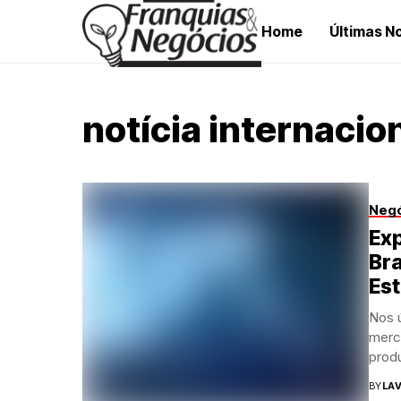
Home
Últimas No
notícia internacio
Neg
Exp
Br
Es
Nos ú
merca
produ
BY
LAV