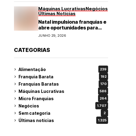
Máquinas Lucrativas
Negócios
Últimas Notícias
Natal impulsiona franquias e
abre oportunidades para
diversos segmentos do
JUNHO 29, 2026
varejo
CATEGORIAS
Alimentação
239
Franquia Barata
192
Franquias Baratas
170
Máquinas Lucrativas
586
Micro Franquias
264
Negócios
1.707
Sem categoria
2
Últimas notícias
1.325