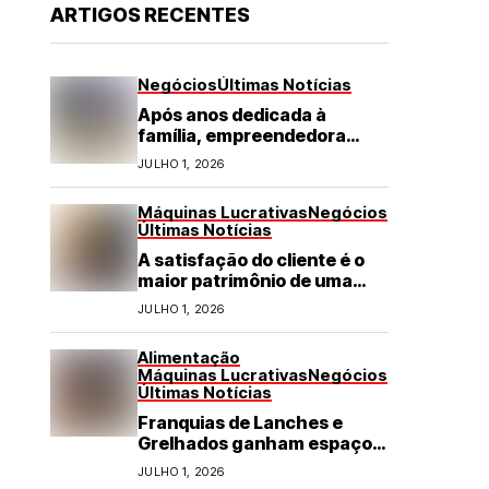
ARTIGOS RECENTES
Negócios
Últimas Notícias
Após anos dedicada à
família, empreendedora
transforma franquia de
JULHO 1, 2026
turismo em negócio de
destaque no RN
Máquinas Lucrativas
Negócios
Últimas Notícias
A satisfação do cliente é o
maior patrimônio de uma
franquia
JULHO 1, 2026
Alimentação
Máquinas Lucrativas
Negócios
Últimas Notícias
Franquias de Lanches e
Grelhados ganham espaço
com demanda por refeições
JULHO 1, 2026
rápidas e de qualidade