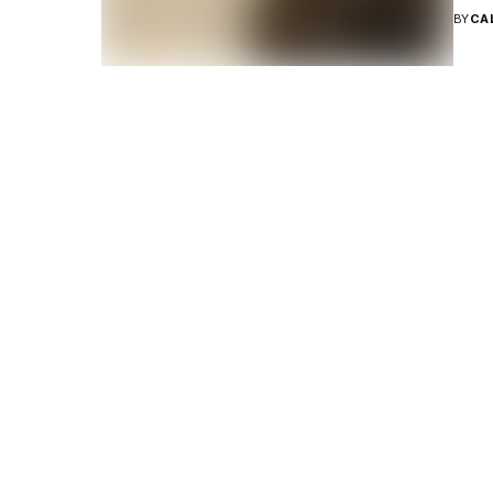
BY
CA