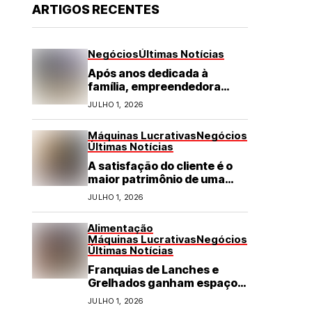
ARTIGOS RECENTES
Negócios
Últimas Notícias
Após anos dedicada à
família, empreendedora
transforma franquia de
JULHO 1, 2026
turismo em negócio de
destaque no RN
Máquinas Lucrativas
Negócios
Últimas Notícias
A satisfação do cliente é o
maior patrimônio de uma
franquia
JULHO 1, 2026
Alimentação
Máquinas Lucrativas
Negócios
Últimas Notícias
Franquias de Lanches e
Grelhados ganham espaço
com demanda por refeições
JULHO 1, 2026
rápidas e de qualidade