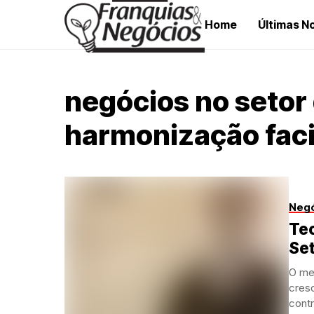
Home
Últimas No
negócios no setor 
harmonização faci
Neg
Te
Set
O me
cres
contr