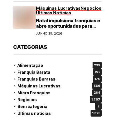
Máquinas Lucrativas
Negócios
Últimas Notícias
Natal impulsiona franquias e
abre oportunidades para
diversos segmentos do
JUNHO 29, 2026
varejo
CATEGORIAS
Alimentação
239
Franquia Barata
192
Franquias Baratas
170
Máquinas Lucrativas
586
Micro Franquias
264
Negócios
1.707
Sem categoria
2
Últimas notícias
1.325