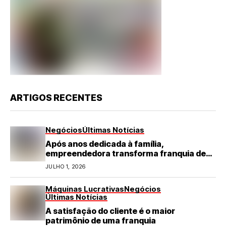
ARTIGOS RECENTES
Negócios
Últimas Notícias
Após anos dedicada à família,
empreendedora transforma franquia de
turismo em negócio de destaque no RN
JULHO 1, 2026
Máquinas Lucrativas
Negócios
Últimas Notícias
A satisfação do cliente é o maior
patrimônio de uma franquia