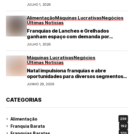
JULHO 1, 2026
Alimentação
Máquinas Lucrativas
Negócios
Últimas Notícias
Franquias de Lanches e Grelhados
ganham espaço com demanda por
refeições rápidas e de qualidade
JULHO 1, 2026
Máquinas Lucrativas
Negócios
Últimas Notícias
Natal impulsiona franquias e abre
oportunidades para diversos segmentos
do varejo
JUNHO 29, 2026
CATEGORIAS
Alimentação
239
Franquia Barata
192
Franquias Baratas
170