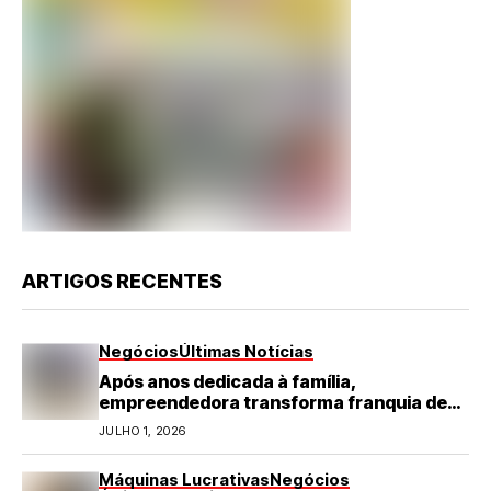
ARTIGOS RECENTES
Negócios
Últimas Notícias
Após anos dedicada à família,
empreendedora transforma franquia de
turismo em negócio de destaque no RN
JULHO 1, 2026
Máquinas Lucrativas
Negócios