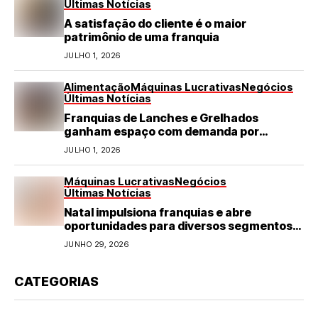
Últimas Notícias
A satisfação do cliente é o maior
patrimônio de uma franquia
JULHO 1, 2026
Alimentação
Máquinas Lucrativas
Negócios
Últimas Notícias
Franquias de Lanches e Grelhados
ganham espaço com demanda por
refeições rápidas e de qualidade
JULHO 1, 2026
Máquinas Lucrativas
Negócios
Últimas Notícias
Natal impulsiona franquias e abre
oportunidades para diversos segmentos
do varejo
JUNHO 29, 2026
CATEGORIAS