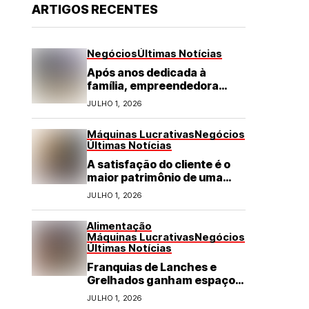
ARTIGOS RECENTES
Negócios
Últimas Notícias
Após anos dedicada à
família, empreendedora
transforma franquia de
JULHO 1, 2026
turismo em negócio de
destaque no RN
Máquinas Lucrativas
Negócios
Últimas Notícias
A satisfação do cliente é o
maior patrimônio de uma
franquia
JULHO 1, 2026
Alimentação
Máquinas Lucrativas
Negócios
Últimas Notícias
Franquias de Lanches e
Grelhados ganham espaço
com demanda por refeições
JULHO 1, 2026
rápidas e de qualidade