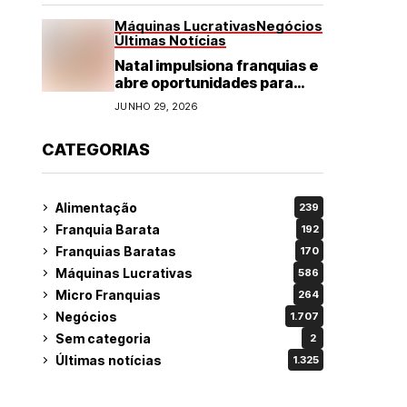
Máquinas Lucrativas
Negócios
Últimas Notícias
Natal impulsiona franquias e
abre oportunidades para
diversos segmentos do
JUNHO 29, 2026
varejo
CATEGORIAS
Alimentação
239
Franquia Barata
192
Franquias Baratas
170
Máquinas Lucrativas
586
Micro Franquias
264
Negócios
1.707
Sem categoria
2
Últimas notícias
1.325