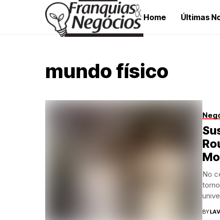
Home
Últimas No
mundo físico
Neg
Sus
Ro
Mo
No ce
torn
unive
BY
LAV