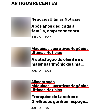
ARTIGOS RECENTES
Negócios
Últimas Notícias
Após anos dedicada à
família, empreendedora
transforma franquia de
JULHO 1, 2026
turismo em negócio de
destaque no RN
Máquinas Lucrativas
Negócios
Últimas Notícias
A satisfação do cliente é o
maior patrimônio de uma
franquia
JULHO 1, 2026
Alimentação
Máquinas Lucrativas
Negócios
Últimas Notícias
Franquias de Lanches e
Grelhados ganham espaço
com demanda por refeições
JULHO 1, 2026
rápidas e de qualidade