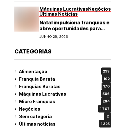
Máquinas Lucrativas
Negócios
Últimas Notícias
Natal impulsiona franquias e
abre oportunidades para
diversos segmentos do
JUNHO 29, 2026
varejo
CATEGORIAS
Alimentação
239
Franquia Barata
192
Franquias Baratas
170
Máquinas Lucrativas
586
Micro Franquias
264
Negócios
1.707
Sem categoria
2
Últimas notícias
1.325