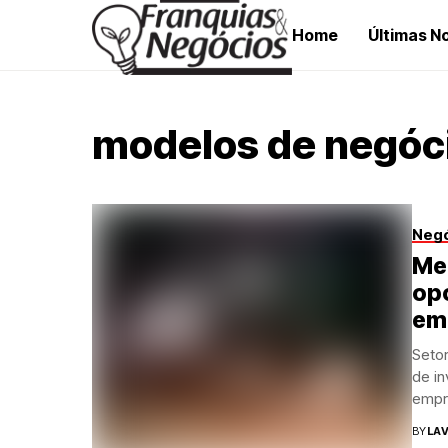
Home
Últimas No
modelos de negóc
Neg
Me
op
em
Setor
de in
empr
BY
LAV