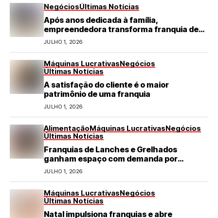
Negócios
Últimas Notícias
Após anos dedicada à família,
empreendedora transforma franquia de
turismo em negócio de destaque no RN
JULHO 1, 2026
Máquinas Lucrativas
Negócios
Últimas Notícias
A satisfação do cliente é o maior
patrimônio de uma franquia
JULHO 1, 2026
Alimentação
Máquinas Lucrativas
Negócios
Últimas Notícias
Franquias de Lanches e Grelhados
ganham espaço com demanda por
refeições rápidas e de qualidade
JULHO 1, 2026
Máquinas Lucrativas
Negócios
Últimas Notícias
Natal impulsiona franquias e abre